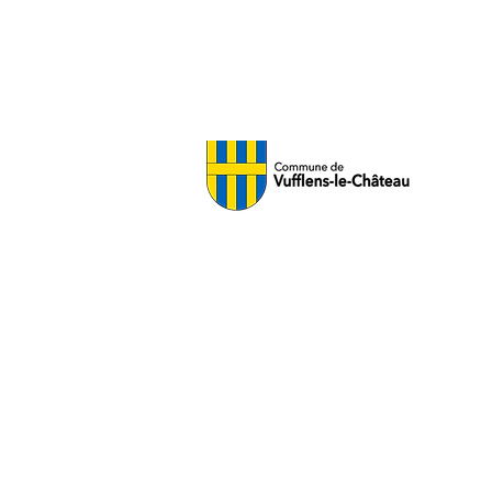
L'Aventure du Raisin
info@aventureduraisin.ch
+41 21 801 70 52
c/o Perey Vignerons-Encaveurs
Domaine de la Balle
Ch. de la Glacière 1
1164 Vufflens-le-Château