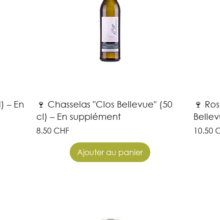
) – En
🍷 Chasselas "Clos Bellevue" (50
🍷 Ros
cl) – En supplément
Bellev
Prix
Prix
8.50 CHF
10.50 
Ajouter au panier