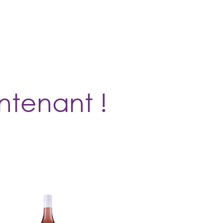
ues
Nos vins
Contact
ntenant !