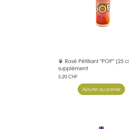
🥫 Rosé Pétillant "POP" (25 cl
supplément
Prix
5.20 CHF
Ajouter au panier