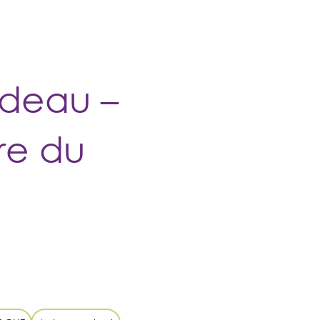
ues
Nos vins
Contact
deau –
re du