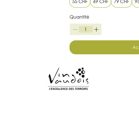
55 CHF
69 CHF
79 CHF
9
Quantité
Ac
Accueil
Les sacs
Réservation et retrait
Infos pratiques