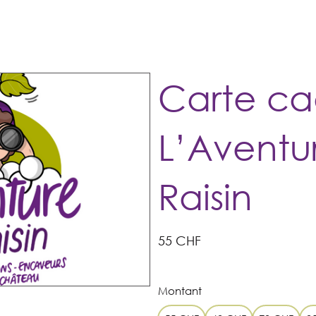
Les sacs
Réservation
Le jeu
Groupes
Infos pratiq
Carte ca
L’Aventu
Raisin
55 CHF
Montant