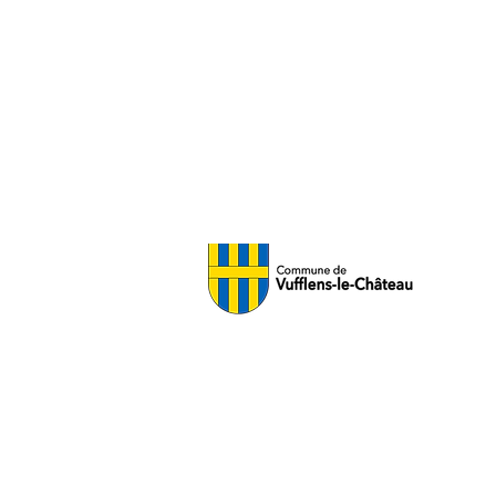
L'Aventure du Raisin
info@aventureduraisin.ch
+41 21 801 70 52