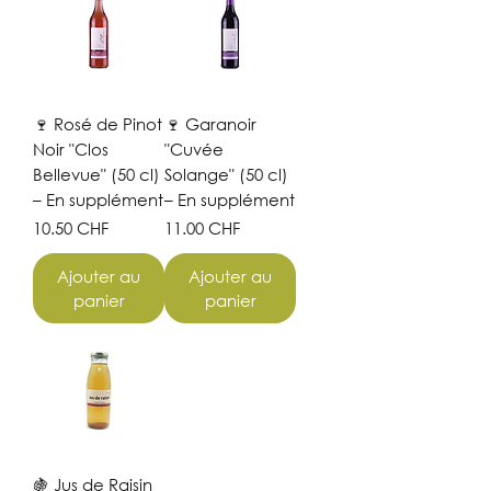
🍷 Rosé de Pinot
🍷 Garanoir
Noir "Clos
"Cuvée
Bellevue" (50 cl)
Solange" (50 cl)
– En supplément
– En supplément
Prix
Prix
10.50 CHF
11.00 CHF
Ajouter au
Ajouter au
panier
panier
🍇 Jus de Raisin