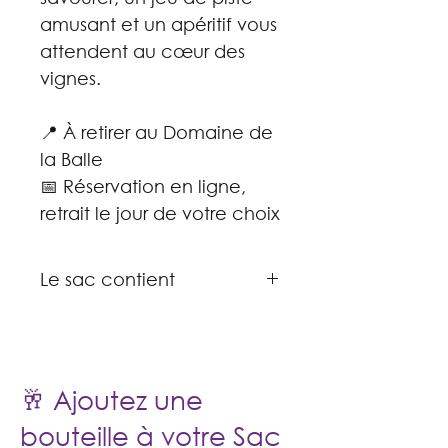
amusant et un apéritif vous
attendent au cœur des
vignes.
📍 À retirer au Domaine de
la Balle
📅 Réservation en ligne,
retrait le jour de votre choix
Le sac contient
- 1 sac à dos isotherme
- 4 verres
- 1 bouteille 50 cl de Chasselas
"Clos Bellevue"
🥂 Ajoutez une
- 1 bouteille 50 cl de Garanoir
"Cuvée Solange"
bouteille à votre Sac
- 1 bouteille 50 cl de Rosé de Pinot