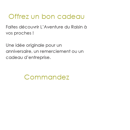
Offrez un bon cadeau
Faites découvrir L’Aventure du Raisin à
vos proches !
Une idée originale pour un
anniversaire, un remerciement ou un
cadeau d’entreprise.
Commandez
simplement
Les bons sont valables 1 an.
Ils sont envoyés par e-mail avec la
facture.
Commande par e-mail
:
info@aventureduraisin.ch