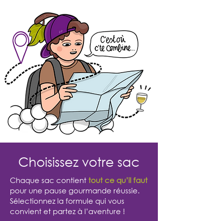
Choisissez votre sac
Chaque sac contient
tout ce qu’il faut
pour une pause gourmande réussie.
Sélectionnez la formule qui vous
convient et partez à l’aventure !